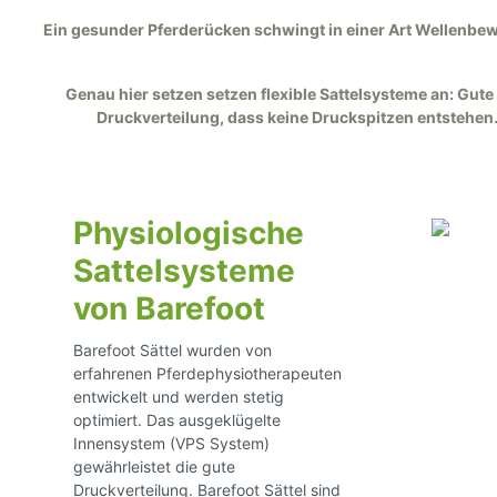
Ein gesunder Pferderücken schwingt in einer Art Wellenb
Genau hier setzen setzen flexible Sattelsysteme an: Gut
Druckverteilung, dass keine Druckspitzen entstehen.
Physiologische
Brockamp Halfter u. Seile
Sti
Sattelsysteme
von Barefoot
Maulkörbe
Barefoot Sättel wurden von
erfahrenen Pferdephysiotherapeuten
entwickelt und werden stetig
optimiert. Das ausgeklügelte
Innensystem (VPS System)
gewährleistet die gute
Druckverteilung. Barefoot Sättel sind