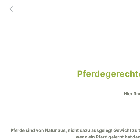
Juniper-Serie
Oaklet-Serie
Freemax Westernsattel
Pferdespielzeug
So
Sic
Devon-Serie
Steigbügelriemen und
Sat
Contour-Serie
Fender
Pferdemaulkörbe
Sc
Syringa-Serie
Walnut-Serie
Sattelpflege
Spe
F.R.A. - Kopfstücke
Ka
Pferdegerecht
Tr
Hier fi
Kappzäume
Wa
Kopfstücke für Ponys
Hal
Pferde sind von Natur aus, nicht dazu ausgelegt Gewicht zu
wenn ein Pferd gelernt hat de