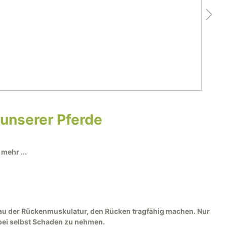
Spanische Steigbügel
Steigbügel Zubehör
Sattelschutz Hülle
unserer Pferde
mehr ...
fbau der Rückenmuskulatur, den Rücken tragfähig machen. Nur
abei selbst Schaden zu nehmen.