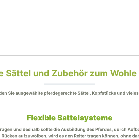
nderangebote
herheit beim Reiten
Sattelanpassung
Pferderucksack
telgurte
Wechselzwiesel
hnäppchenecke
zial Sattelzubehör
ndaren-und
Spanische Zäume
e Sättel und Zubehör zum Wohle 
ensenzäume
nden Sie ausgewählte pferdegerechte Sättel, Kopfstücke und vieles 
nderreitzäume
Kopfstücke Western
fter und Stricke
Zügel
Flexible Sattelsysteme
Lederhalfter
Lederzügel
 tragen und deshalb sollte die Ausbildung des Pferdes, durch Au
Gurthalfter
Gurtzügel
n Rücken aufzuwölben, wird es den Reiter tragen können, ohne d