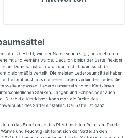
rbaumsättel
msattels besteht, wie der Name schon sagt, aus mehreren
rleimt und vernäht wurde. Dadurch bleibt der Sattel flexibel
n an. Dennoch ist er, durch das feste Leder, so stabil
cht gleichmäßig verteilt. Die meisten Lederbaumsättel haben
mmer besteht auch aus mehreren Lagen verleimten Leder. Sie
terweite anpassen. Lederbaumsättel sind mit Klettkissen
 unterschiedlichen Stärken, Längen und Formen oder auch
ng. Durch die Klettkissen kann man die Breite des
hwerpunkt des Sattel einstellen. Der Sattel ist ganz
 durch das Einreiten an das Pferd und den Reiter an. Durch
 Wärme und Feuchtigkeit formt sich der Sattel an den
 20-40 Reiteinheiten einplanen, bis der Sattel sich angeformt