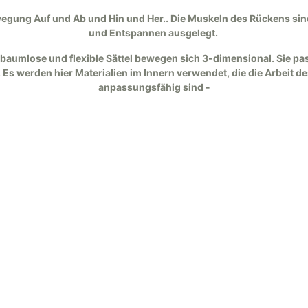
Knotenhalfter
Seil-und Stoffzügel
ewegung Auf und Ab und Hin und Her.. Die Muskeln des Rückens 
und Entspannen ausgelegt.
Reithalfter
Westernzügel
Sicherheitshalfter
Langzügel
e baumlose und flexible Sättel bewegen sich 3-dimensional. Sie 
 Es werden hier Materialien im Innern verwendet, die die Arbeit 
Halfter Zubehör
Zügel Zubehör
anpassungsfähig sind -
Führstricke und
Arbeitsseile
rnbänder
Gebisse