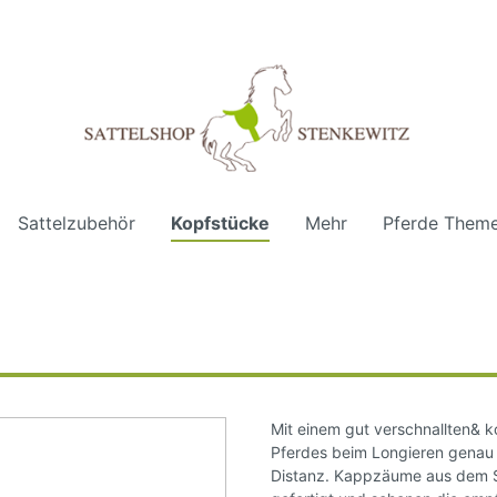
Sattelzubehör
Kopfstücke
Mehr
Pferde Them
ingen
lsättel
isslose Kopfstücke
erdedecken
nter 2025/2026
zauflagen
Vielseitigkeit
Zubehör - Gebisslos
Fliegenschutz fürs Pfe
Weihnachten
Satteltaschen
lände
legezubehör
Klassisch u. Spanisch
Reitbekleidung
Mit einem gut verschnallten& 
Pferdes beim Longieren genau p
Distanz. Kappzäume aus dem S
ny
tringe
PRO Serie
Geschenke