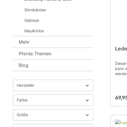
Stirnbänder
Gebisse
Maulkörbe
Mehr
Led
Pferde Themen
Dieser
Blog
kann 
werde
Gebis
oder 
Hersteller
Der Na
abgepo
69,9
Kette,
Farbe
Pferde
Nasenr
ausges
Größe
anatom
Pferde