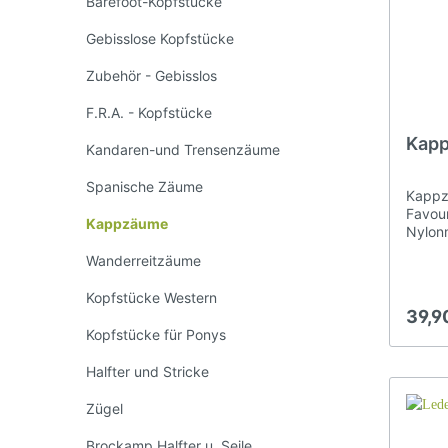
Barefoot-Kopfstücke
Gebisslose Kopfstücke
Zubehör - Gebisslos
F.R.A. - Kopfstücke
Kapp
Kandaren-und Trensenzäume
Spanische Zäume
Kappz
Favour
Kappzäume
Nylonm
Brockamp Halfter u. Seile
Sti
Stirn-
Wanderreitzäume
weich
unterp
Maulkörbe
Kopfstücke Western
größen
39,9
den P
Kopfstücke für Ponys
Kappz
geform
Halfter und Stricke
Pferde
massi
Zügel
und Fu
Brockamp Halfter u. Seile