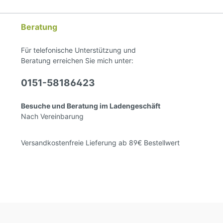
mögli
eignet
Handar
Beratung
eine f
Pferde
auflie
Für telefonische Unterstützung und
breite
Beratung erreichen Sie mich unter:
Kombin
welch
0151-58186423
verwen
Kappz
beim R
Besuche und Beratung im Ladengeschäft
werden
Nach Vereinbarung
zum Ei
verwe
verste
Versandkostenfreie Lieferung ab 89€ Bestellwert
masch
oder b
Einhei
bis Wa
Partne
Deutsc
Partne
fast 2
und fü