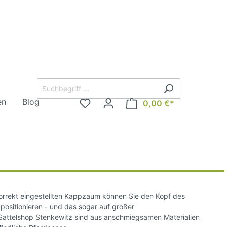
en
Blog
0,00 €*
rd
Steigbügel
Sicherheitssteigbügel
Steigbügel englisch
korrekt eingestellten Kappzaum können Sie den Kopf des
ositionieren - und das sogar auf großer
Westernsteigbügel
attelshop Stenkewitz sind aus anschmiegsamen Materialien