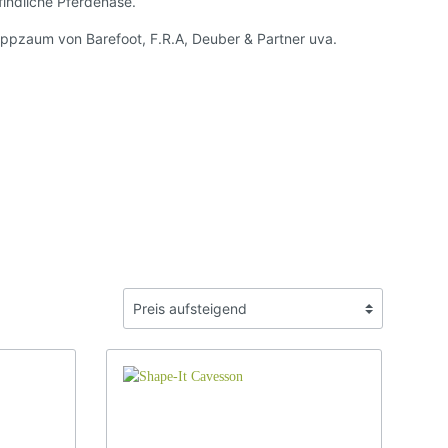
Spanische Steigbügel
indliche Pferdenase.
Steigbügel Zubehör
ppzaum von Barefoot, F.R.A, Deuber & Partner uva.
Sattelschutz Hülle