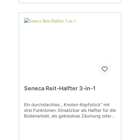
laufen schmal aus und können daher auch in
Hackamores mit kleineren Aufhängungen
bzw. Ösen verwendet werden.
Chicagoschrauben zum sicheren Schliessen.
Das Stirnband ist attraktiv geknotet, die
Halbrunden Schnallen sind aus rostfreiem
Metall gefertigt. Auffällige Barefoot Concha.
Beidseitig verstellbar – passt auf Kleinpferde
bis kleine Kaltblüter. Barefoot Oaklet:Tolles
Westernkopfstück aus weichem Nubuk-
LederWeiches Leder mit dekorativer
RohhautflechtungSoft unterlegtAlternative
für Bosal, Hackamore oder GebissAuffällige
DekorationenFarbe: Braun ( Chocolate )Tipp:
Die Chicago Schrauben immer mal wieder
auf Festigkeit prüfen. Bei Benutzung des
Seneca Reit-Halfter 3-in-1
Kopfstückes können diese sich lockern.
Ein durchdachtes „ Knoten-Kopfstück“ mit
drei Funktionen: Einsetzbar als Halfter für die
Bodenarbeit, als gebisslose Zäumung oder
mit Gebiss, denn in den seitlichen
Lederlaschen lässt sich spielend leicht und
schnell ein Gebiss bzw. ein Hackamore
einschnallen. Das Knoten-Kopfstück hat 4