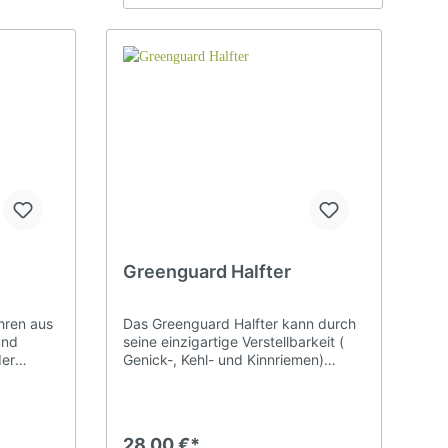
Spanische Steigbügel
Steigbügel Zubehör
Sattelschutz Hülle
Greenguard Halfter
hren aus
Das Greenguard Halfter kann durch
und
seine einzigartige Verstellbarkeit (
der
Genick-, Kehl- und Kinnriemen)
e
nahezu perfekt an jedes Pferd
hluss zur
angepaßt werden. Der zusätzliche,
aske an
abnehmbare Halsriemen ist bei
ssenden
Halfter abstreifenden Pferden
28,00 €*