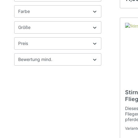
Paspel
gefert
Farbe
ein Kl
Größe
Preis
Bewertung mind.
Brockamp Halfter u. Seile
Sti
Maulkörbe
Stir
Flie
Dieses
Fliege
pferde
weich 
Variant
ummant
Klett-