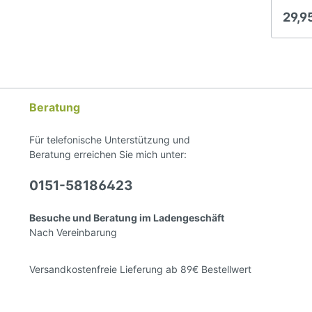
Sie mi
29,9
ein Ob
2. ein
eingea
(Nylon
mitgel
Kopfst
umfunk
Beratung
fliege
oder d
Nebene
Für telefonische Unterstützung und
nicht 
Beratung erreichen Sie mich unter:
herkö
sonder
0151-58186423
fest a
lang u
mit de
Besuche und Beratung im Ladengeschäft
Enden
Nach Vereinbarung
Schnit
Barefo
Fliegenschutz: 
Versandkostenfreie Lieferung ab 89€ Bestellwert
Funkti
handel
Kopfst
Softle