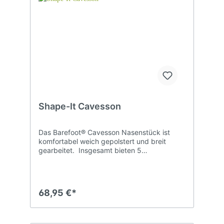
Shape-It Cavesson
Das Barefoot® Cavesson Nasenstück ist
komfortabel weich gepolstert und breit
gearbeitet. Insgesamt bieten 5
eingearbeitete Ringe viele Möglichkeiten
zum Einsatz. Das Barefoot® Cavesson
eignet sich sogar zum gebisslosen Reiten:
Die Zügel werden dazu in die äußeren D-
68,95 €*
Ringe eingeschnallt. Zum Longieren nutzt
man sinnvollerweise den mittleren bzw.
jeweils einen der seitlich angebrachten,
runden Ringe.Während der