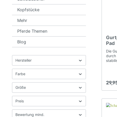
Kopfstücke
Mehr
Pferde Themen
Gurt
Blog
Pad
Die Gu
durch 
Hersteller
stabil
Brockamp Halfter u. Seile
Sti
werden
die Pa
Farbe
notwen
Maulkörbe
weiche
29,9
Gurtpo
Größe
on-Pa
schwar
paarwe
Preis
Strupf
Pferde
Sabine
Bewertung mind.
69434