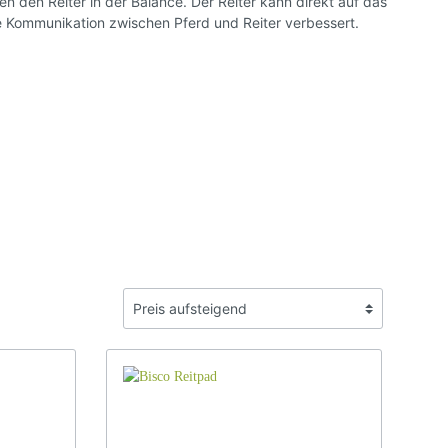
Spanische Steigbügel
den Reiter in der Balance. Der Reiter kann direkt auf das
e Kommunikation zwischen Pferd und Reiter verbessert.
Steigbügel Zubehör
Sattelschutz Hülle