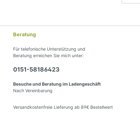
Sitzbe
! )Hers
hinten. Die rutschfeste Oberseit
Brock
Microf
18, D-
ohne S
brock
Gangar
ohne S
Beratung
entwickelte
unsich
und K
Für telefonische Unterstützung und
Sicher
Beratung erreichen Sie mich unter:
mit d
möglich. Das Pad ist lief
0151-58186423
Sitzgr
polste
zwei u
Besuche und Beratung im Ladengeschäft
Polste
Nach Vereinbarung
Schau
ausgel
eingel
Versandkostenfreie Lieferung ab 89€ Bestellwert
Einlag
Wirbel
zusätz
Pferde
des Re
und m