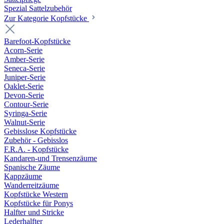
Spezial Sattelzubehör
Zur Kategorie Kopfstücke
Barefoot-Kopfstücke
Acorn-Serie
Amber-Serie
Seneca-Serie
Juniper-Serie
Oaklet-Serie
Devon-Serie
Contour-Serie
Syringa-Serie
Walnut-Serie
Gebisslose Kopfstücke
Zubehör - Gebisslos
F.R.A. - Kopfstücke
Kandaren-und Trensenzäume
Spanische Zäume
Kappzäume
Wanderreitzäume
Kopfstücke Western
Kopfstücke für Ponys
Halfter und Stricke
Lederhalfter