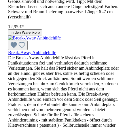
Gebiss sinnvoll und notwendig wird. Tipp: Mit dem
Riemchen lassen sich auch andere Dinge befestigen! Farben:
Schwarz und Braun Lieferung paarweise. Länge: 6 -7 cm
(verschnallt)
12,95 €*
In den Warenkorb
Break-Away Anbindehilfe
Die Break-Away Anbindehilfe lässt das Pferd in
Paniksituationen frei und verhindert dadurch schlimme
Verletzungen. Sie hält das Pferd sicher am Anbindeplatz oder
an der Hand, gibt es aber frei, sollte es heftig scheuen oder
sich gegen den Strick aufbäumen. Somit werden schlimme
Verletzungen bis hin zum Genickbruch vermieden, zu denen
es kommen kann, wenn sich das Pferd nicht aus dem
herkömmlichen Halfter befreien kann. Die Break-Away
Anbindehilfe wird einfach vor dem Strick oder Seil gehängt.
Praktisch, denn die Anbindehilfe kann so am Anbindeplatz
verbleiben und von mehreren genutzt werden. - bietet
zuverlässigen Schutz für Ihr Pferd - für sicheres
Anbindetraining - mit stabilem Panikhaken - öffnet durch
Klettverschluss ( patentiert ) - Sollbruchstelle immer wieder