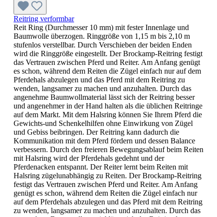
Reitring verformbar
Reit Ring (Durchmesser 10 mm) mit fester Innenlage und
Baumwolle überzogen. Ringgröße von 1,15 m bis 2,10 m
stufenlos verstellbar. Durch Verschieben der beiden Enden
wird die Ringgröße eingestellt. Der Brockamp-Reitring festigt
das Vertrauen zwischen Pferd und Reiter. Am Anfang genügt
es schon, während dem Reiten die Zügel einfach nur auf dem
Pferdehals abzulegen und das Pferd mit dem Reitring zu
wenden, langsamer zu machen und anzuhalten. Durch das
angenehme Baumwollmaterial lässt sich der Reitring besser
und angenehmer in der Hand halten als die üblichen Reitringe
auf dem Markt. Mit dem Halsring können Sie Ihrem Pferd die
Gewichts-und Schenkelhilfen ohne Einwirkung von Zügel
und Gebiss beibringen. Der Reitring kann dadurch die
Kommunikation mit dem Pferd fördern und dessen Balance
verbessern. Durch den freieren Bewegungsablauf beim Reiten
mit Halsring wird der Pferdehals gedehnt und der
Pferdenacken entspannt. Der Reiter lernt beim Reiten mit
Halsring zügelunabhängig zu Reiten. Der Brockamp-Reitring
festigt das Vertrauen zwischen Pferd und Reiter. Am Anfang
genügt es schon, während dem Reiten die Zügel einfach nur
auf dem Pferdehals abzulegen und das Pferd mit dem Reitring
zu wenden, langsamer zu machen und anzuhalten. Durch das