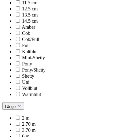
11.5 cm
12.5 cm
13.5 cm
14.5 cm
Araber
Cob
Cob/Full
Full
Kaltblut
Mini-Shetty
Pony
Pony/Shetty
Shetty
Uni
Vollblut
Warmblut
Länge
2 m
2.70 m
3.70 m
6 m