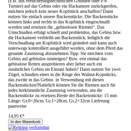
(z.B. aus versicherungstechnischen Gründen oder FN
Turnier) auf das Gebiss oder ein Hackamore zurückgreifen,
möchten jedoch kein neues Kopfstück anschaffen? Dann
nutzen Sie einfach unsere Backenstücke. Die Backenstücke
können links und rechts in das Kopfstück eingeschnallt
werden und ersetzen die „gebisslosen Riemen“. Das
Umschnallen erfolgt schnell und problemlos, das Gebiss bzw.
die Hackamore verbleibt am Backenstück, lediglich die
Verschnallung am Kopfstück wird geändert und kann auch
unterwegs kontrolliert ausgeführt werden, ohne dem Pferd das
gesamte Zaumzeug abzunehmen.Tipp: Sie möchten vom
Gebiss auf gebisslos umsteigen? Bzw. erst einmal das
gebisslose Reiten ausprobieren aber lieber auch ein
zusätzliches Gebiss im Einsatz haben? Dann nutzen Sie zwei
Zügel, schnallen eines in die Ringe des Walnut-Kopstücks,
das zweite in das Gebiss in Verwendung mit diesen
Backenstücken!Natürlich können Sie die Riemen auch für
jedes herkömmliche Zaumzeug verwenden, um die
Backenstücke zu ersetzen.Breite der Backenstücke: 15 mm
Länge: Gr.0=26cm, Gr.1=28cm, Gr.2=32cm Lieferung
paarweise
14,95 €*
In den Warenkorb