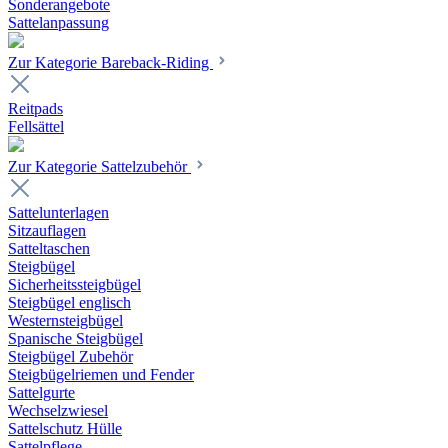
Sonderangebote
Sattelanpassung
Zur Kategorie Bareback-Riding
Reitpads
Fellsättel
Zur Kategorie Sattelzubehör
Sattelunterlagen
Sitzauflagen
Satteltaschen
Steigbügel
Sicherheitssteigbügel
Steigbügel englisch
Westernsteigbügel
Spanische Steigbügel
Steigbügel Zubehör
Steigbügelriemen und Fender
Sattelgurte
Wechselzwiesel
Sattelschutz Hülle
Sattelpflege