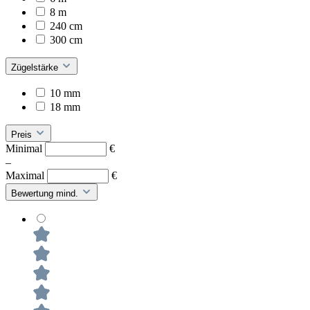
8 m
240 cm
300 cm
Zügelstärke
10 mm
18 mm
Preis
Minimal
€
–
Maximal
€
Bewertung mind.