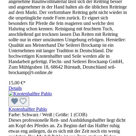
angenehme Baumwollmaterial lässt sich der Reitring besser
und angenehmer in der Hand halten als die üblichen Reitringe
auf dem Markt. Der verformbare Reitring geht nicht wieder in
die ursprüngliche runde Form zurück. Er eignet sich
besonders für Pferde die fein reagieren und welche den
Halsring schon kennen. Reinigung mit feuchtem Tuch,
anschließend gut trocknen lassen Das Reiten mit Reitring
sollte nur in einer umzäunten Umgebung erfolgen. Hersteller:
Qualität aus Meisterhand Die Seilerei Brockamp ist ein
Unternehmen mit langer Tradition in Deutschland. Die
hochwertigen Knotenhalfter und Seile werden alle in
Handarbeit gefertigt. Flecht- und Seilerei Brockamp GmbH,
Zum Mühlgraben 18, 68642 Bürstadt, Deutschland seil-
brockamp@t-online.de
15,00 €*
Details
Knotenhalfter Pablo
Farbe:
Schwarz / Weiß
| Größe:
1 (COB)
Dieses professionelle Reit- und Ausbildungshalfter liegt dicht
am Kopf des Pferdes an. Zu Beginn darf das Halfter ruhig
etwas eng anliegen, da es sich mit der Zeit noch ein wenig