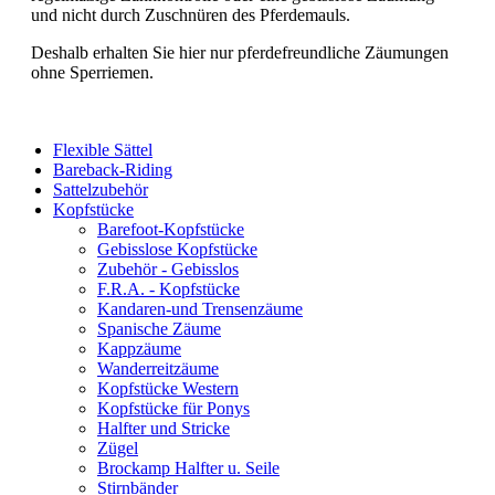
und nicht durch Zuschnüren des Pferdemauls.
Deshalb erhalten Sie hier nur pferdefreundliche Zäumungen
ohne Sperriemen.
Flexible Sättel
Bareback-Riding
Sattelzubehör
Kopfstücke
Barefoot-Kopfstücke
Gebisslose Kopfstücke
Zubehör - Gebisslos
F.R.A. - Kopfstücke
Kandaren-und Trensenzäume
Spanische Zäume
Kappzäume
Wanderreitzäume
Kopfstücke Western
Kopfstücke für Ponys
Halfter und Stricke
Zügel
Brockamp Halfter u. Seile
Stirnbänder