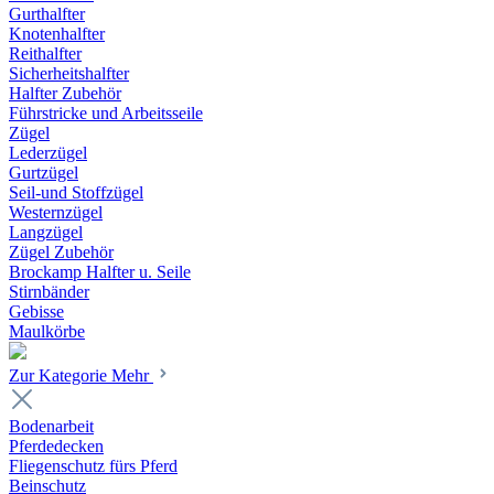
Gurthalfter
Knotenhalfter
Reithalfter
Sicherheitshalfter
Halfter Zubehör
Führstricke und Arbeitsseile
Zügel
Lederzügel
Gurtzügel
Seil-und Stoffzügel
Westernzügel
Langzügel
Zügel Zubehör
Brockamp Halfter u. Seile
Stirnbänder
Gebisse
Maulkörbe
Zur Kategorie Mehr
Bodenarbeit
Pferdedecken
Fliegenschutz fürs Pferd
Beinschutz