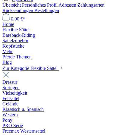
Übersicht
Persönliches Profil
Adressen
Zahlungsarten
Rücksendungen
Bestellungen
0,00 €*
Home
Flexible Sättel
Bareback-Riding
Sattelzubehör
Kopfstücke
Mehr
Pferde Themen
Blog
Zur Kategorie Flexible Sättel
Dressur
Springen
Vielseitigkeit
Fellsattel
Gelände
Klassisch u. Spanisch
Western
Pony
PRO Serie
Freemax Westernsattel