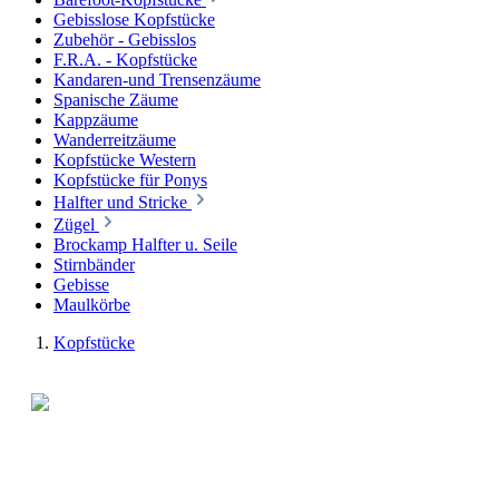
Gebisslose Kopfstücke
Zubehör - Gebisslos
F.R.A. - Kopfstücke
Kandaren-und Trensenzäume
Spanische Zäume
Kappzäume
Wanderreitzäume
Kopfstücke Western
Kopfstücke für Ponys
Halfter und Stricke
Zügel
Brockamp Halfter u. Seile
Stirnbänder
Gebisse
Maulkörbe
Kopfstücke