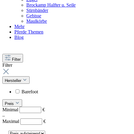
Brockamp Halfter u. Seile
Stirnbänder
Gebisse
Maulkörbe
Mehr
Pferde Themen
Blog
Filter
Filter
Hersteller
Barefoot
Preis
Minimal
€
–
Maximal
€