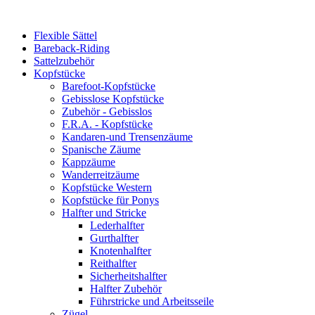
Flexible Sättel
Bareback-Riding
Sattelzubehör
Kopfstücke
Barefoot-Kopfstücke
Gebisslose Kopfstücke
Zubehör - Gebisslos
F.R.A. - Kopfstücke
Kandaren-und Trensenzäume
Spanische Zäume
Kappzäume
Wanderreitzäume
Kopfstücke Western
Kopfstücke für Ponys
Halfter und Stricke
Lederhalfter
Gurthalfter
Knotenhalfter
Reithalfter
Sicherheitshalfter
Halfter Zubehör
Führstricke und Arbeitsseile
Zügel