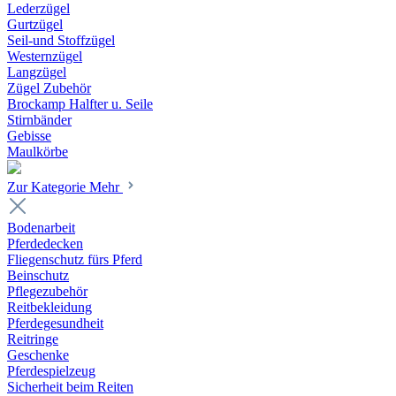
Lederzügel
Gurtzügel
Seil-und Stoffzügel
Westernzügel
Langzügel
Zügel Zubehör
Brockamp Halfter u. Seile
Stirnbänder
Gebisse
Maulkörbe
Zur Kategorie Mehr
Bodenarbeit
Pferdedecken
Fliegenschutz fürs Pferd
Beinschutz
Pflegezubehör
Reitbekleidung
Pferdegesundheit
Reitringe
Geschenke
Pferdespielzeug
Sicherheit beim Reiten