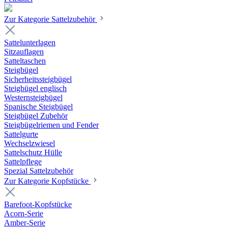
Zur Kategorie Sattelzubehör
Sattelunterlagen
Sitzauflagen
Satteltaschen
Steigbügel
Sicherheitssteigbügel
Steigbügel englisch
Westernsteigbügel
Spanische Steigbügel
Steigbügel Zubehör
Steigbügelriemen und Fender
Sattelgurte
Wechselzwiesel
Sattelschutz Hülle
Sattelpflege
Spezial Sattelzubehör
Zur Kategorie Kopfstücke
Barefoot-Kopfstücke
Acorn-Serie
Amber-Serie