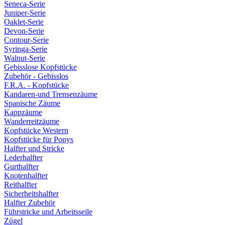
Seneca-Serie
Juniper-Serie
Oaklet-Serie
Devon-Serie
Contour-Serie
Syringa-Serie
Walnut-Serie
Gebisslose Kopfstücke
Zubehör - Gebisslos
F.R.A. - Kopfstücke
Kandaren-und Trensenzäume
Spanische Zäume
Kappzäume
Wanderreitzäume
Kopfstücke Western
Kopfstücke für Ponys
Halfter und Stricke
Lederhalfter
Gurthalfter
Knotenhalfter
Reithalfter
Sicherheitshalfter
Halfter Zubehör
Führstricke und Arbeitsseile
Zügel