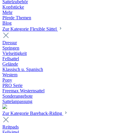
Sattelzubehör
Kopfstücke
Mehr
Pferde Themen
Blog
Zur Kategorie Flexible Sättel
Dressur
Springen
Vielseitigkeit
Fellsattel
Gelände
Klassisch u. Spanisch
Western
Pony
PRO Serie
Freemax Westernsattel
Sonderangebote
Sattelanpassung
Zur Kategorie Bareback-Riding
Reitpads
Fellsättel