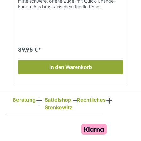
mittelschwere, offene Zügel mit Quick-Change-
Enden. Aus brasilianischem Rindleder in
hervorragender Qualität. Die Zügel haben eine
angenehme Länge von je 2,3 m (!) und einen guten
Griff, da sie nur 1,5 cm breit sind. Farbe:
Schokobraun (chocolate)
89,95 €*
In den Warenkorb
Beratung
Sattelshop
Rechtliches
Stenkewitz