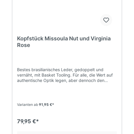
Kopfstück Missoula Nut und Virginia
Rose
Bestes brasilianisches Leder, gedoppelt und
vernäht, mit Basket Tooling. Für alle, die Wert auf
authentische Optik legen, aber dennoch den
pferdefreundlichen Komfort schätzen: Genickstück
und Stirnband sind unauffällig gepadded.
Beidseitig verstellbare Backenstücke mit Quick-
Change-Lederschlaufen-Enden ermöglichen ein
Varianten ab
91,95 €*
schnelles Austauschen von Gebissen oder
Hackamores. Kopfstück Missoula Nut und Virginia
Rose: Basket Tooling dezentes Padding unter
79,95 €*
Stirnband und Genickstück Quick-Change-Enden
Farbe: Schokobraun (chocolate) oder Natur (light